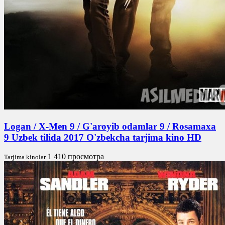
Logan / X-Men 9 / G'aroyib odamlar 9 / Rosamaxa
9 Uzbek tilida 2017 O'zbekcha tarjima kino HD
1 410 просмотра
Tarjima kinolar