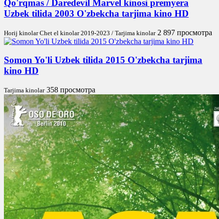
Qo'rqmas / Daredevil Marvel kinosi premyera
Uzbek tilida 2003 O'zbekcha tarjima kino HD
2 897 просмотра
Horij kinolar Chet el kinolar 2019-2023 / Tarjima kinolar
Somon Yo'li Uzbek tilida 2015 O'zbekcha tarjima
kino HD
358 просмотра
Tarjima kinolar