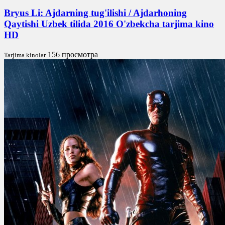
Bryus Li: Ajdarning tug'ilishi / Ajdarhoning
Qaytishi Uzbek tilida 2016 O'zbekcha tarjima kino
HD
156 просмотра
Tarjima kinolar