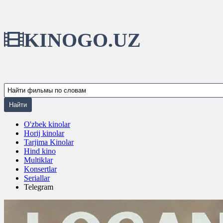
KINOGO.UZ
O'zbek kinolar
Horij kinolar
Tarjima Kinolar
Hind kino
Multiklar
Konsertlar
Seriallar
Telegram