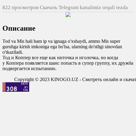
822 просмотров Скачать Telegram kanalimiz orqali tezda
yuklash
0
Описание
0
0
0
Tod va Mis hali ham ip va ignaga o'xshaydi, ammo Mis super
guruhga kirish imkoniga ega bo'lsa, ularning do'stligi sinovdan
o'tkaziladi.
Тод и Коппер все еще как ниточка и иголочка, но когда
у Коппера появляется шанс попасть в супер группу, их дружба
подвергается испытанию.
Copyright © 2023 KINOGO.UZ - Смотреть онлайн и скач