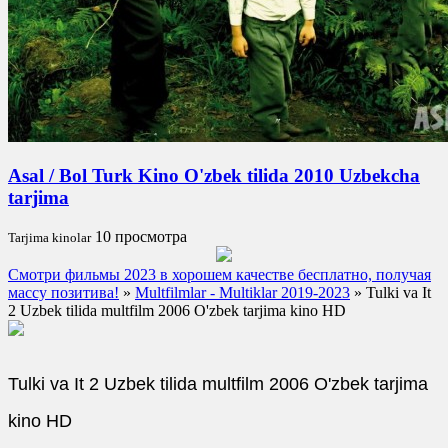
Asal / Bol Turk Kino O'zbek tilida 2010 Uzbekcha
tarjima
10 просмотра
Tarjima kinolar
Смотри фильмы 2023 в хорошем качестве бесплатно, получая
массу позитива!
»
Multfilmlar - Multiklar 2019-2023
» Tulki va It
2 Uzbek tilida multfilm 2006 O'zbek tarjima kino HD
Tulki va It 2 Uzbek tilida multfilm 2006 O'zbek tarjima
kino HD