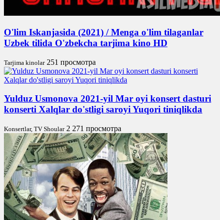
O'lim Iskanjasida (2021) / Menga o'lim tilaganlar
Uzbek tilida O'zbekcha tarjima kino HD
251 просмотра
Tarjima kinolar
Yulduz Usmonova 2021-yil Mar oyi konsert dasturi
konserti Xalqlar do'stligi saroyi Yuqori tiniqlikda
2 271 просмотра
Konsertlar, TV Shoular