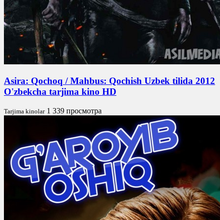
Asira: Qochoq / Mahbus: Qochish Uzbek tilida 2012
O'zbekcha tarjima kino HD
1 339 просмотра
Tarjima kinolar