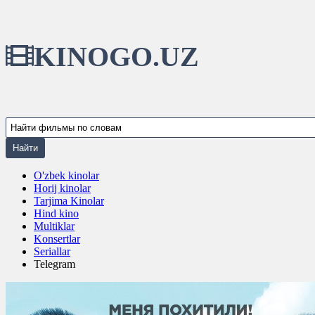
KINOGO.UZ
O'zbek kinolar
Horij kinolar
Tarjima Kinolar
Hind kino
Multiklar
Konsertlar
Seriallar
Telegram