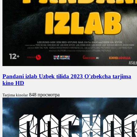
Pandani izlab Uzbek tilida 2023 O'zbekcha tarjima
kino HD
848 просмотра
Tarjima kinolar