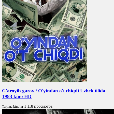
G'aroyib garov / O'yindan o't chiqdi Uzbek tilida
1983 kino HD
1 118 просмотра
Tarjima kinolar