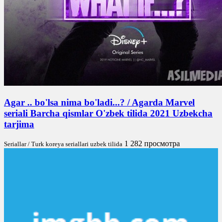
Agar .. bo'lsa nima bo'ladi...? / Agarda Marvel
seriali Barcha qismlar O'zbek tilida 2021 Uzbekcha
tarjima
1 282 просмотра
Seriallar / Turk koreya seriallari uzbek tilida