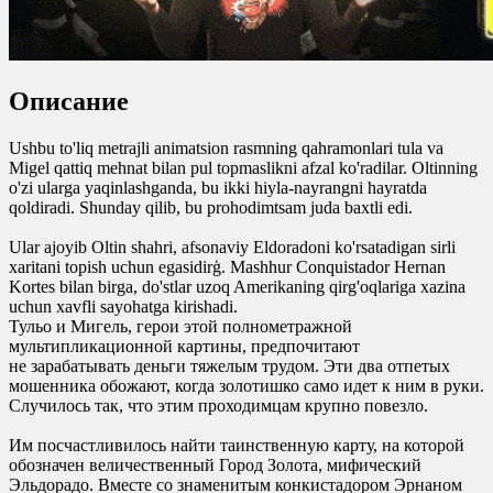
Описание
Ushbu to'liq metrajli animatsion rasmning qahramonlari tula va
Migel qattiq mehnat bilan pul topmaslikni afzal ko'radilar. Oltinning
o'zi ularga yaqinlashganda, bu ikki hiyla-nayrangni hayratda
qoldiradi. Shunday qilib, bu prohodimtsam juda baxtli edi.
Ular ajoyib Oltin shahri, afsonaviy Eldoradoni ko'rsatadigan sirli
xaritani topish uchun egasidirģ. Mashhur Conquistador Hernan
Kortes bilan birga, do'stlar uzoq Amerikaning qirg'oqlariga xazina
uchun xavfli sayohatga kirishadi.
Тульо и Мигель, герои этой полнометражной
мультипликационной картины, предпочитают
не зарабатывать деньги тяжелым трудом. Эти два отпетых
мошенника обожают, когда золотишко само идет к ним в руки.
Случилось так, что этим проходимцам крупно повезло.
Им посчастливилось найти таинственную карту, на которой
обозначен величественный Город Золота, мифический
Эльдорадо. Вместе со знаменитым конкистадором Эрнаном