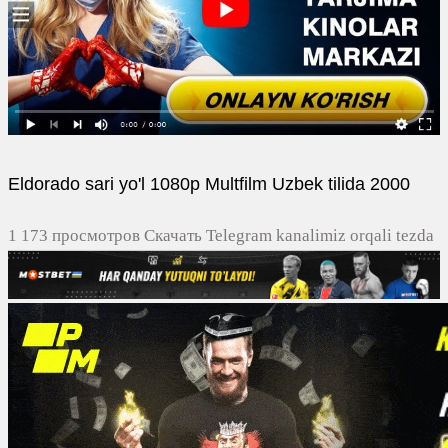
Eldorado sari yo'l 1080p Multfilm Uzbek tilida 2000
1 173 просмотров Скачать Telegram kanalimiz orqali tezda
yuklash
0
0
0
0