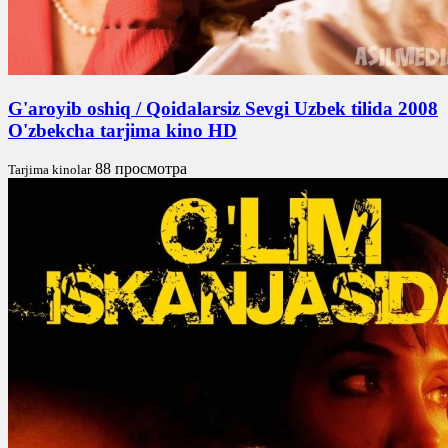
G'aroyib oshiq / Qoidalarsiz Sevgi Uzbek tilida 2008
O'zbekcha tarjima kino HD
88 просмотра
Tarjima kinolar