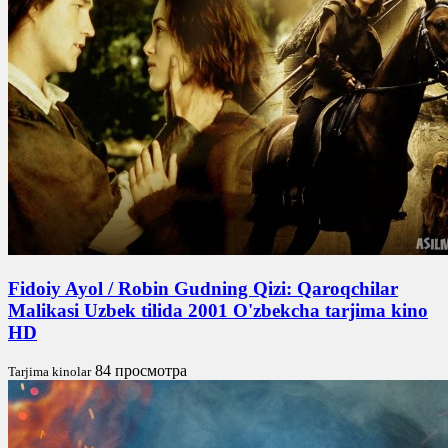
Fidoiy Ayol / Robin Gudning Qizi: Qaroqchilar
Malikasi Uzbek tilida 2001 O'zbekcha tarjima kino
HD
84 просмотра
Tarjima kinolar