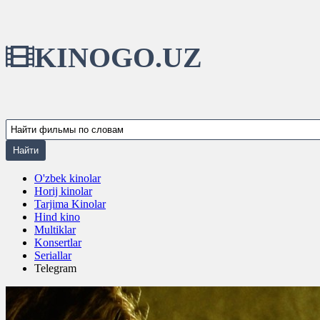
KINOGO.UZ
O'zbek kinolar
Horij kinolar
Tarjima Kinolar
Hind kino
Multiklar
Konsertlar
Seriallar
Telegram