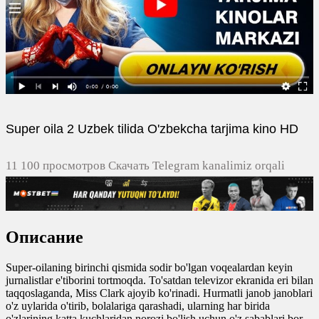
Super oila 2 Uzbek tilida O'zbekcha tarjima kino HD
11 100 просмотров Скачать Telegram kanalimiz orqali
tezda yuklash
0
0
Описание
0
0
Super-oilaning birinchi qismida sodir bo'lgan voqealardan keyin
jurnalistlar e'tiborini tortmoqda. To'satdan televizor ekranida eri bilan
taqqoslaganda, Miss Clark ajoyib ko'rinadi. Hurmatli janob janoblari
o'z uylarida o'tirib, bolalariga qarashadi, ularning har birida
o'zlarining katta kuchlaridan norozi bo'lish uchun o'z sabablari bor.