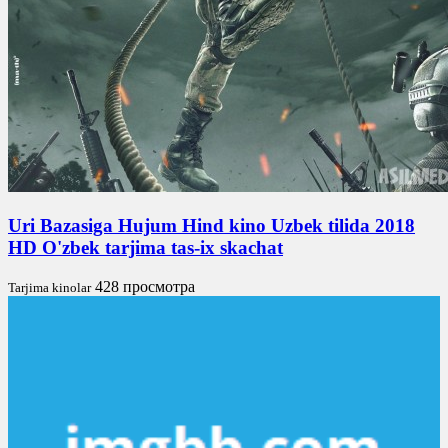
Uri Bazasiga Hujum Hind kino Uzbek tilida 2018
HD O'zbek tarjima tas-ix skachat
428 просмотра
Tarjima kinolar