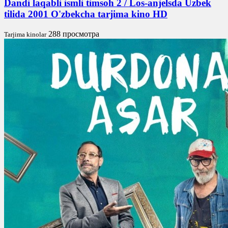
Dandi laqabli ismli timsoh 2 / Los-anjelsda Uzbek
tilida 2001 O'zbekcha tarjima kino HD
288 просмотра
Tarjima kinolar