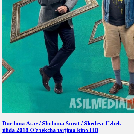
Durdona Asar / Shohona Surat / Shedevr Uzbek
tilida 2018 O'zbekcha tarjima kino HD