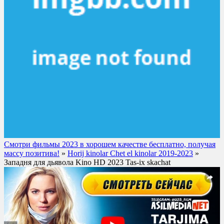
Смотри фильмы 2023 в хорошем качестве бесплатно, получая
массу позитива!
»
Horij kinolar Chet el kinolar 2019-2023
»
Западня для дьявола Kino HD 2023 Tas-ix skachat