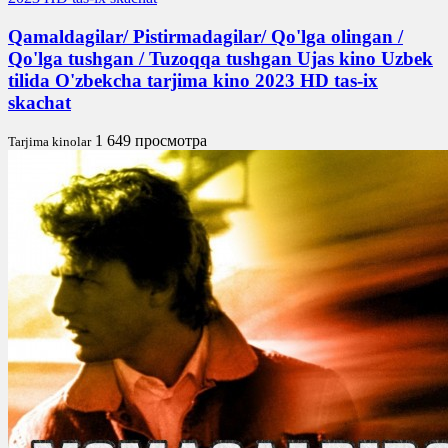
Qamaldagilar/ Pistirmadagilar/ Qo'lga olingan /
Qo'lga tushgan / Tuzoqqa tushgan Ujas kino Uzbek
tilida O'zbekcha tarjima kino 2023 HD tas-ix
skachat
1 649 просмотра
Tarjima kinolar