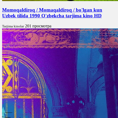
Momoqaldiroq / Momaqaldiroq / bo'lgan kun
Uzbek tilida 1990 O'zbekcha tarjima kino HD
201 просмотра
Tarjima kinolar