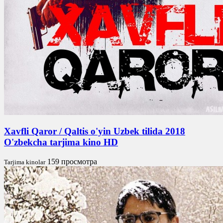
Xavfli Qaror / Qaltis o'yin Uzbek tilida 2018
O'zbekcha tarjima kino HD
159 просмотра
Tarjima kinolar