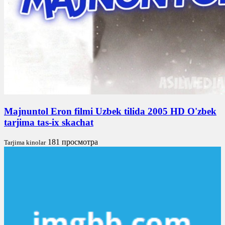
Majnuntol Eron filmi Uzbek tilida 2005 HD O'zbek
tarjima tas-ix skachat
181 просмотра
Tarjima kinolar