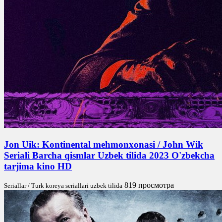
Jon Uik: Kontinental mehmonxonasi / John Wik
Seriali Barcha qismlar Uzbek tilida 2023 O'zbekcha
tarjima kino HD
819 просмотра
Seriallar / Turk koreya seriallari uzbek tilida