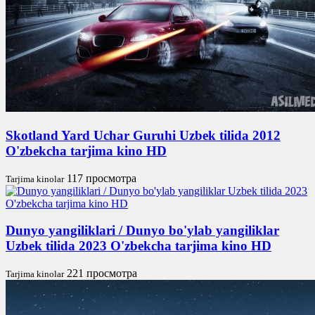
Skotland Yard Uchar Guruhi Uzbek tilida 2012
O'zbekcha tarjima kino HD
117 просмотра
Tarjima kinolar
Dunyo yangiliklari / Dunyo bo'ylab yangiliklar
Uzbek tilida 2023 O'zbekcha tarjima kino HD
221 просмотра
Tarjima kinolar