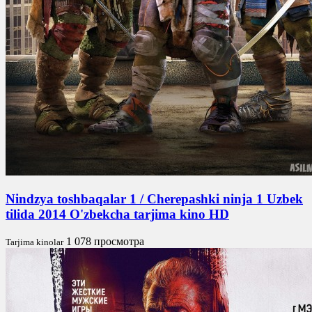
Nindzya toshbaqalar 1 / Cherepashki ninja 1 Uzbek
tilida 2014 O'zbekcha tarjima kino HD
1 078 просмотра
Tarjima kinolar