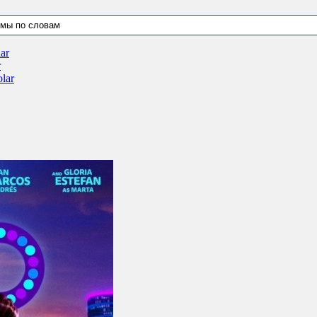
ar
r
lar