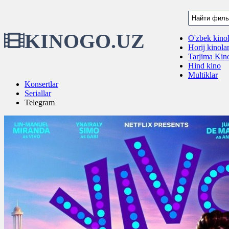
KINOGO.UZ
O'zbek kinol
Horij kinola
Tarjima Kino
Hind kino
Multiklar
Konsertlar
Seriallar
Telegram