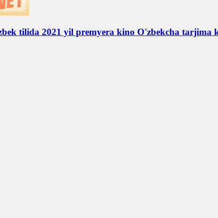
zbek tilida 2021 yil premyera kino O'zbekcha tarjima