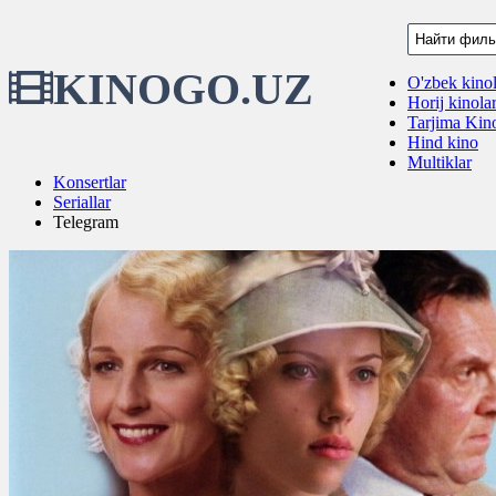
KINOGO.UZ
O'zbek kinol
Horij kinola
Tarjima Kino
Hind kino
Multiklar
Konsertlar
Seriallar
Telegram