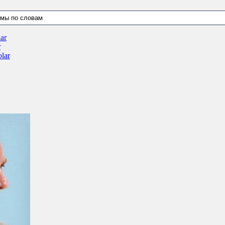
ar
r
lar