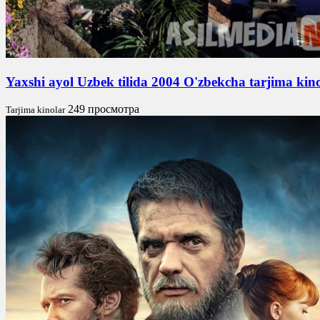
Yaxshi ayol Uzbek tilida 2004 O'zbekcha tarjima ki
249 просмотра
Tarjima kinolar