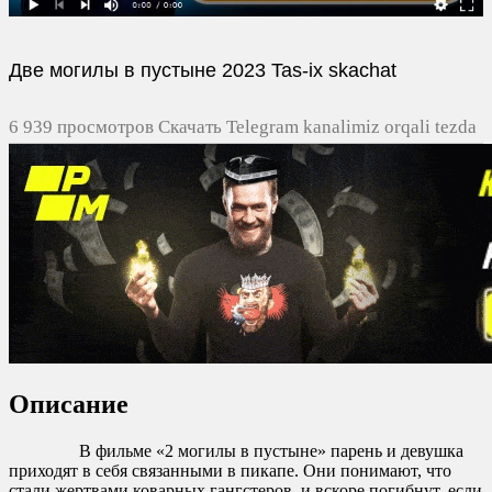
Две могилы в пустыне 2023 Tas-ix skachat
6 939 просмотров Скачать Telegram kanalimiz orqali tezda
yuklash
0
0
0
0
Описание
В фильме «2 могилы в пустыне» парень и девушка
приходят в себя связанными в пикапе. Они понимают, что
стали жертвами коварных гангстеров, и вскоре погибнут, если