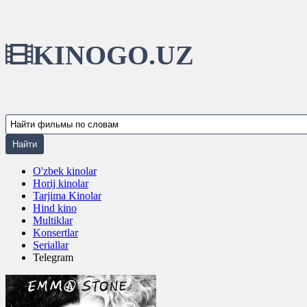
KINOGO.UZ
O'zbek kinolar
Horij kinolar
Tarjima Kinolar
Hind kino
Multiklar
Konsertlar
Seriallar
Telegram