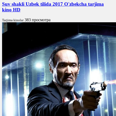
Suv shakli Uzbek tilida 2017 O'zbekcha tarjima
kino HD
383 просмотра
Tarjima kinolar